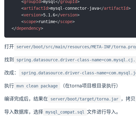
<
groupId
>
mysql
</
groupId
>
<
artifactId
>
mysql-connector-java
</
artifactId
>
<
version
>
5.1.6
</
version
>
<
scope
>
runtime
</
scope
>
</
dependency
>
打开
server/boot/src/main/resources/META-INF/torna.pro
找到
spring.datasource.driver-class-name=com.mysql.cj.
改成：
spring.datasource.driver-class-name=com.mysql.j
执行
（在torna项目根目录执行）
mvn clean package
编译完成后，结果在
，拷贝
server/boot/target/torna.jar
导入数据库，选择
文件进行导入。
mysql_compat.sql