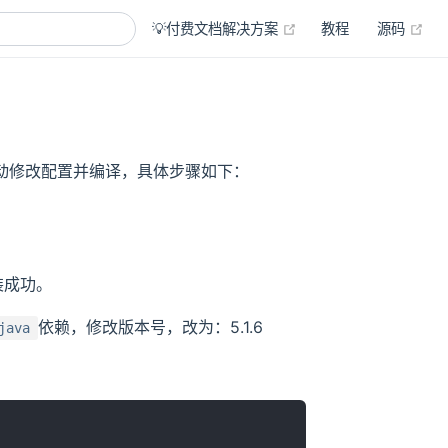
(opens new window)
(op
💡付费文档解决方案
教程
源码
需要手动修改配置并编译，具体步骤如下：
装成功。
依赖，修改版本号，改为：5.1.6
java