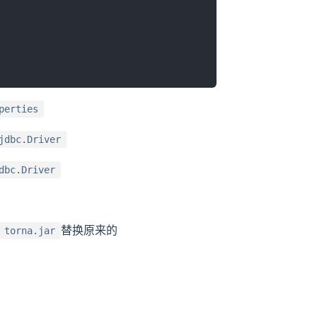
perties
jdbc.Driver
dbc.Driver
替换原来的
torna.jar