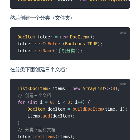
然后创建一个分类（文件夹）
DocItem
 folder 
=
new
DocItem
(
)
;
folder
.
setIsFolder
(
Booleans
.
TRUE
)
;
folder
.
setName
(
"手机分类"
)
;
在分类下面创建三个文档：
List
<
DocItem
>
 items 
=
new
ArrayList
<
>
(
8
)
;
// 创建三个文档
for
(
int
 i 
=
0
;
 i 
<
3
;
 i
++
)
{
DocItem
 docItem 
=
buildDocItem
(
time
,
 i
)
;
    items
.
add
(
docItem
)
;
}
// 分类下面有文档
folder
.
setItems
(
items
)
;