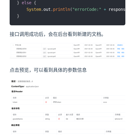
}
else
{
System
.
out
.
println
(
"errorCode:"
+
 response
.
ge
}
接口调用成功后，会在后台看到新建的文档。
点击预览，可以看到具体的参数信息