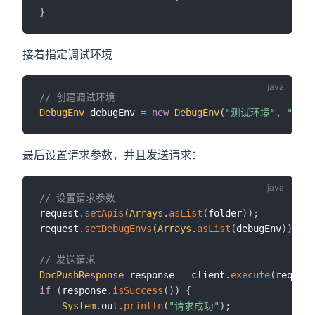
}
接着指定调试环境
// 创建调试环境
DebugEnv
 debugEnv 
=
new
DebugEnv
(
"测试环境"
,
"http
最后设置请求参数，并且发送请求：
// 设置请求参数
request
.
setApis
(
Arrays
.
asList
(
folder
)
)
;
request
.
setDebugEnvs
(
Arrays
.
asList
(
debugEnv
)
)
;
// 发送请求
DocPushResponse
 response 
=
 client
.
execute
(
request
if
(
response
.
isSuccess
(
)
)
{
System
.
out
.
println
(
"请求成功"
)
;