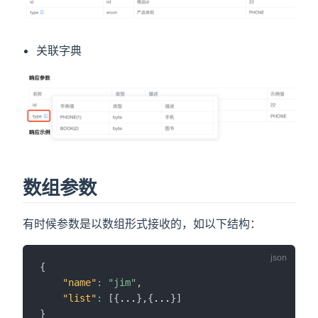
关联字典
数组参数
有时候参数是以数组形式接收的，如以下结构：
{
"name"
:
"jim"
,
"list"
:
[
{
...
}
,
{
...
}
]
}