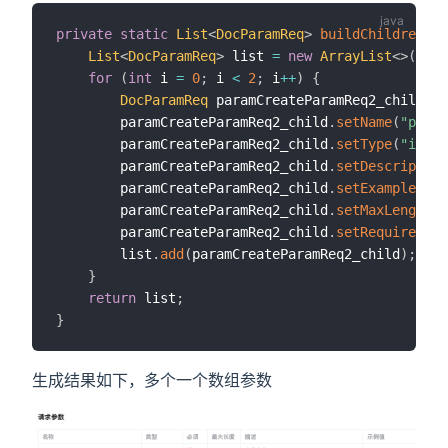
private
static
List
<
DocParamReq
>
buildChildren
(
)
List
<
DocParamReq
>
 list 
=
new
ArrayList
<
>
(
)
;
for
(
int
 i 
=
0
;
 i 
<
2
;
 i
++
)
{
DocParamReq
 paramCreateParamReq2_child 
=
        paramCreateParamReq2_child
.
setName
(
"price
        paramCreateParamReq2_child
.
setType
(
"int"
)
        paramCreateParamReq2_child
.
setDescription
        paramCreateParamReq2_child
.
setExample
(
"10
        paramCreateParamReq2_child
.
setMaxLength
(
"
        paramCreateParamReq2_child
.
setRequired
(
Bo
        list
.
add
(
paramCreateParamReq2_child
)
;
}
return
 list
;
}
生成结果如下，多个一个数组参数