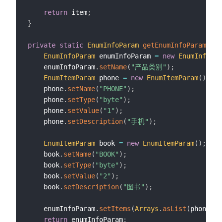
return
 item
;
}
private
static
EnumInfoParam
getEnumInfoParam
(
)
{
EnumInfoParam
 enumInfoParam 
=
new
EnumInfoPar
    enumInfoParam
.
setName
(
"产品类别"
)
;
EnumItemParam
 phone 
=
new
EnumItemParam
(
)
;
    phone
.
setName
(
"PHONE"
)
;
    phone
.
setType
(
"byte"
)
;
    phone
.
setValue
(
"1"
)
;
    phone
.
setDescription
(
"手机"
)
;
EnumItemParam
 book 
=
new
EnumItemParam
(
)
;
    book
.
setName
(
"BOOK"
)
;
    book
.
setType
(
"byte"
)
;
    book
.
setValue
(
"2"
)
;
    book
.
setDescription
(
"图书"
)
;
    enumInfoParam
.
setItems
(
Arrays
.
asList
(
phone
,
 b
return
 enumInfoParam
;