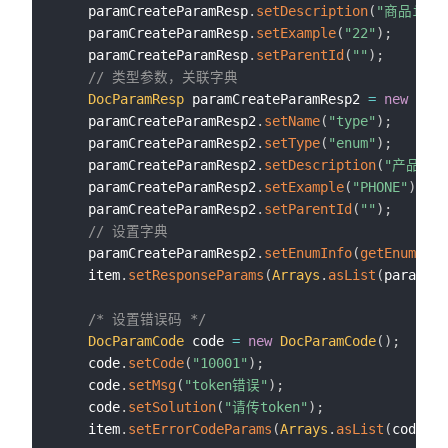
    paramCreateParamResp
.
setDescription
(
"商品id"
)
    paramCreateParamResp
.
setExample
(
"22"
)
;
    paramCreateParamResp
.
setParentId
(
""
)
;
// 类型参数，关联字典
DocParamResp
 paramCreateParamResp2 
=
new
DocP
    paramCreateParamResp2
.
setName
(
"type"
)
;
    paramCreateParamResp2
.
setType
(
"enum"
)
;
    paramCreateParamResp2
.
setDescription
(
"产品类别
    paramCreateParamResp2
.
setExample
(
"PHONE"
)
;
    paramCreateParamResp2
.
setParentId
(
""
)
;
// 设置字典
    paramCreateParamResp2
.
setEnumInfo
(
getEnumInfo
    item
.
setResponseParams
(
Arrays
.
asList
(
paramCre
/* 设置错误码 */
DocParamCode
 code 
=
new
DocParamCode
(
)
;
    code
.
setCode
(
"10001"
)
;
    code
.
setMsg
(
"token错误"
)
;
    code
.
setSolution
(
"请传token"
)
;
    item
.
setErrorCodeParams
(
Arrays
.
asList
(
code
)
)
;