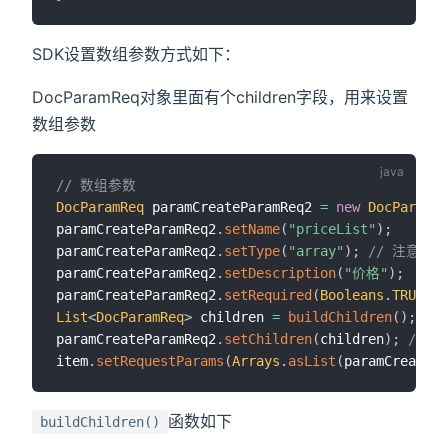
SDK设置数组参数方式如下：
DocParamReq对象里面有个children字段，用来设置
数组参数
// 数组参数
DocParamReq
 paramCreateParamReq2 
=
new
DocParamRe
paramCreateParamReq2
.
setName
(
"priceList"
)
;
paramCreateParamReq2
.
setType
(
"array"
)
;
// 注意这里
paramCreateParamReq2
.
setDescription
(
"价格"
)
;
paramCreateParamReq2
.
setRequired
(
Booleans
.
TRUE
)
;
List
<
DocParamReq
>
 children 
=
buildChildren
(
)
;
paramCreateParamReq2
.
setChildren
(
children
)
;
// 
item
.
setRequestParams
(
Arrays
.
asList
(
paramCreatePa
函数如下
buildChildren()