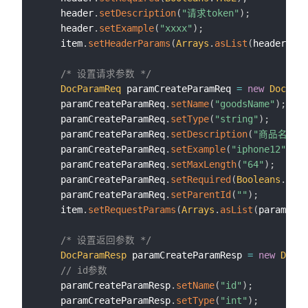
    header
.
setDescription
(
"请求token"
)
;
    header
.
setExample
(
"xxxx"
)
;
    item
.
setHeaderParams
(
Arrays
.
asList
(
header
)
)
;
/* 设置请求参数 */
DocParamReq
 paramCreateParamReq 
=
new
DocPara
    paramCreateParamReq
.
setName
(
"goodsName"
)
;
    paramCreateParamReq
.
setType
(
"string"
)
;
    paramCreateParamReq
.
setDescription
(
"商品名称"
)
    paramCreateParamReq
.
setExample
(
"iphone12"
)
;
    paramCreateParamReq
.
setMaxLength
(
"64"
)
;
    paramCreateParamReq
.
setRequired
(
Booleans
.
TRUE
    paramCreateParamReq
.
setParentId
(
""
)
;
    item
.
setRequestParams
(
Arrays
.
asList
(
paramCrea
/* 设置返回参数 */
DocParamResp
 paramCreateParamResp 
=
new
DocPa
// id参数
    paramCreateParamResp
.
setName
(
"id"
)
;
    paramCreateParamResp
.
setType
(
"int"
)
;