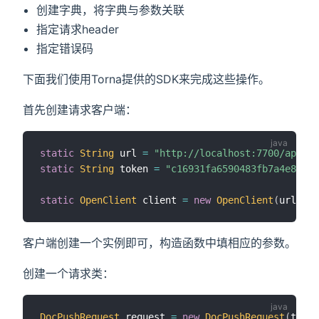
创建字典，将字典与参数关联
指定请求header
指定错误码
下面我们使用Torna提供的SDK来完成这些操作。
首先创建请求客户端：
static
String
 url 
=
"http://localhost:7700/api"
;
static
String
 token 
=
"c16931fa6590483fb7a4e85340
static
OpenClient
 client 
=
new
OpenClient
(
url
)
;
客户端创建一个实例即可，构造函数中填相应的参数。
创建一个请求类：
DocPushRequest
 request 
=
new
DocPushRequest
(
token