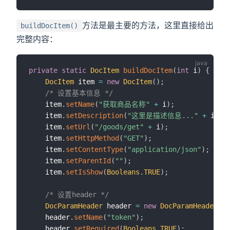
方法是最主要的方法，这里直接给出
buildDocItem()
完整内容：
private
static
DocItem
buildDocItem
(
int
 i
)
{
DocItem
 item 
=
new
DocItem
(
)
;
/* 设置基本信息 */
    item
.
setName
(
"获取商品名称"
+
 i
)
;
    item
.
setDescription
(
"这里是描述信息..."
+
 i
)
;
    item
.
setUrl
(
"/goods/get"
+
 i
)
;
    item
.
setHttpMethod
(
"GET"
)
;
    item
.
setContentType
(
"application/json"
)
;
    item
.
setParentId
(
""
)
;
    item
.
setIsShow
(
Booleans
.
TRUE
)
;
/* 设置header */
DocParamHeader
 header 
=
new
DocParamHeader
(
)
;
    header
.
setName
(
"token"
)
;
    header
.
setRequired
(
Booleans
.
TRUE
)
;